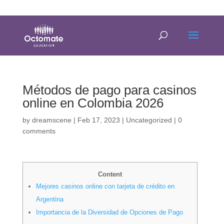
0814635337
info@octomate.co.za
Métodos de pago para casinos
online en Colombia 2026
by
dreamscene
|
Feb 17, 2023
|
Uncategorized
|
0
comments
Content
Mejores casinos online con tarjeta de crédito en
Argentina
Importancia de la Diversidad de Opciones de Pago