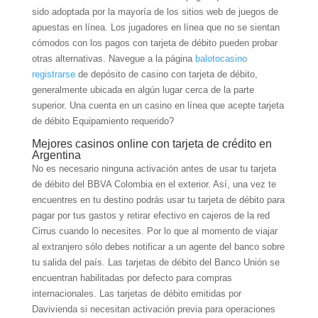
sido adoptada por la mayoría de los sitios web de juegos de
apuestas en línea. Los jugadores en línea que no se sientan
cómodos con los pagos con tarjeta de débito pueden probar
otras alternativas. Navegue a la página
balotocasino
registrarse
de depósito de casino con tarjeta de débito,
generalmente ubicada en algún lugar cerca de la parte
superior. Una cuenta en un casino en línea que acepte tarjeta
de débito Equipamiento requerido?
Mejores casinos online con tarjeta de crédito en
Argentina
No es necesario ninguna activación antes de usar tu tarjeta
de débito del BBVA Colombia en el exterior. Así, una vez te
encuentres en tu destino podrás usar tu tarjeta de débito para
pagar por tus gastos y retirar efectivo en cajeros de la red
Cirrus cuando lo necesites. Por lo que al momento de viajar
al extranjero sólo debes notificar a un agente del banco sobre
tu salida del país. Las tarjetas de débito del Banco Unión se
encuentran habilitadas por defecto para compras
internacionales. Las tarjetas de débito emitidas por
Davivienda si necesitan activación previa para operaciones