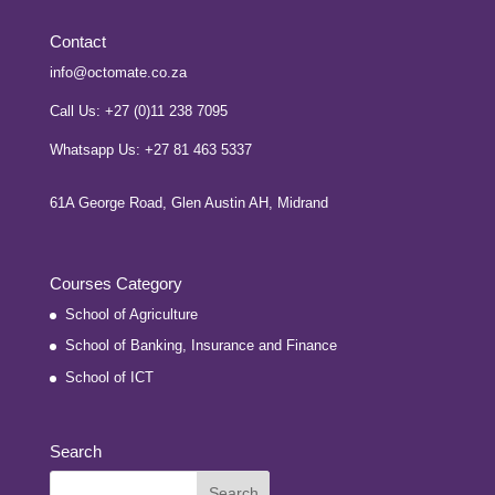
Contact
info@octomate.co.za
Call Us: +27 (0)11 238 7095
Whatsapp Us: +27 81 463 5337
61A George Road, Glen Austin AH, Midrand
Courses Category
School of Agriculture
School of Banking, Insurance and Finance
School of ICT
Search