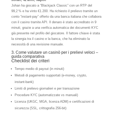
Johan ha giocato a “Blackjack Classic” con un RTP del
99,2 % e ha vinto €1.200. Ha richiesto il prelievo tramite un
conto “instant‑pay” offerto da una banca italiana che collabora
con il casino tramite API. Il denaro è stato accreditato in 9
minuti, grazie a una verifica automatica dei documenti KYC
già presente nel profilo del giocatore. Il fattore chiave è stata
la sinergia tra il casino e la banca, che ha eliminato la
necessità di una revisione manuale.
3. Come valutare un casinò per i prelievi veloci –
guida comparativa
Checklist dei criteri
Tempo medio di payout (in minuti)
Metodi di pagamento supportati (e‑money, crypto,
instant‑bank)
Limiti di prelievo giornalieri e per transazione
Procedure KYC (automatizzate vs manuali)
Licenza (UKGC, MGA, licenza ADM) e certificazioni di
sicurezza (SSL, crittografia 256‑bit)