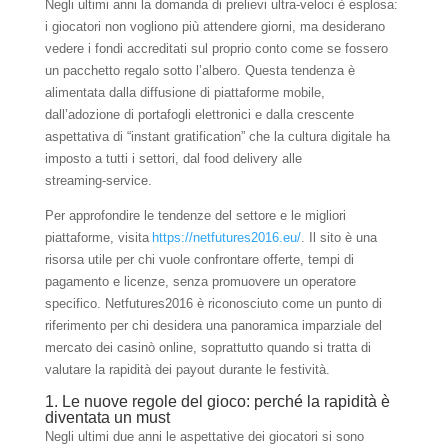
Negli ultimi anni la domanda di prelievi ultra‑veloci è esplosa:
i giocatori non vogliono più attendere giorni, ma desiderano
vedere i fondi accreditati sul proprio conto come se fossero
un pacchetto regalo sotto l’albero. Questa tendenza è
alimentata dalla diffusione di piattaforme mobile,
dall’adozione di portafogli elettronici e dalla crescente
aspettativa di “instant gratification” che la cultura digitale ha
imposto a tutti i settori, dal food delivery alle
streaming‑service.
Per approfondire le tendenze del settore e le migliori
piattaforme, visita
https://netfutures2016.eu/
. Il sito è una
risorsa utile per chi vuole confrontare offerte, tempi di
pagamento e licenze, senza promuovere un operatore
specifico. Netfutures2016 è riconosciuto come un punto di
riferimento per chi desidera una panoramica imparziale del
mercato dei casinò online, soprattutto quando si tratta di
valutare la rapidità dei payout durante le festività.
1. Le nuove regole del gioco: perché la rapidità è
diventata un must
Negli ultimi due anni le aspettative dei giocatori si sono