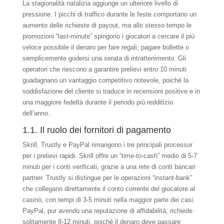
La stagionalità natalizia aggiunge un ulteriore livello di
pressione. I picchi di traffico durante le feste comportano un
aumento delle richieste di payout, ma allo stesso tempo le
promozioni “last‑minute” spingono i giocatori a cercare il più
veloce possibile il denaro per fare regali, pagare bollette o
semplicemente godersi una serata di intrattenimento. Gli
operatori che riescono a garantire prelievi entro 10 minuti
guadagnano un vantaggio competitivo notevole, poiché la
soddisfazione del cliente si traduce in recensioni positive e in
una maggiore fedeltà durante il periodo più redditizio
dell’anno.
1.1. Il ruolo dei fornitori di pagamento
Skrill, Trustly e PayPal rimangono i tre principali processor
per i prelievi rapidi. Skrill offre un “time‑to‑cash” medio di 5‑7
minuti per i conti verificati, grazie a una rete di conti bancari
partner. Trustly si distingue per le operazioni “instant‑bank”
che collegano direttamente il conto corrente del giocatore al
casinò, con tempi di 3‑5 minuti nella maggior parte dei casi.
PayPal, pur avendo una reputazione di affidabilità, richiede
solitamente 8‑12 minuti, poiché il denaro deve passare