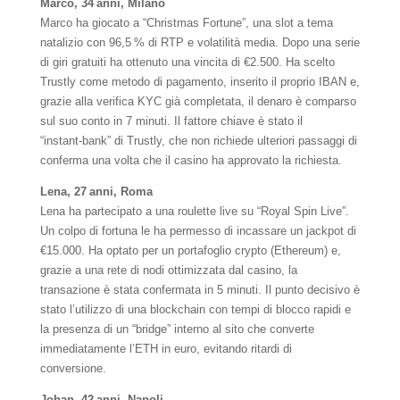
Marco, 34 anni, Milano
Marco ha giocato a “Christmas Fortune”, una slot a tema
natalizio con 96,5 % di RTP e volatilità media. Dopo una serie
di giri gratuiti ha ottenuto una vincita di €2.500. Ha scelto
Trustly come metodo di pagamento, inserito il proprio IBAN e,
grazie alla verifica KYC già completata, il denaro è comparso
sul suo conto in 7 minuti. Il fattore chiave è stato il
“instant‑bank” di Trustly, che non richiede ulteriori passaggi di
conferma una volta che il casino ha approvato la richiesta.
Lena, 27 anni, Roma
Lena ha partecipato a una roulette live su “Royal Spin Live”.
Un colpo di fortuna le ha permesso di incassare un jackpot di
€15.000. Ha optato per un portafoglio crypto (Ethereum) e,
grazie a una rete di nodi ottimizzata dal casino, la
transazione è stata confermata in 5 minuti. Il punto decisivo è
stato l’utilizzo di una blockchain con tempi di blocco rapidi e
la presenza di un “bridge” interno al sito che converte
immediatamente l’ETH in euro, evitando ritardi di
conversione.
Johan, 42 anni, Napoli