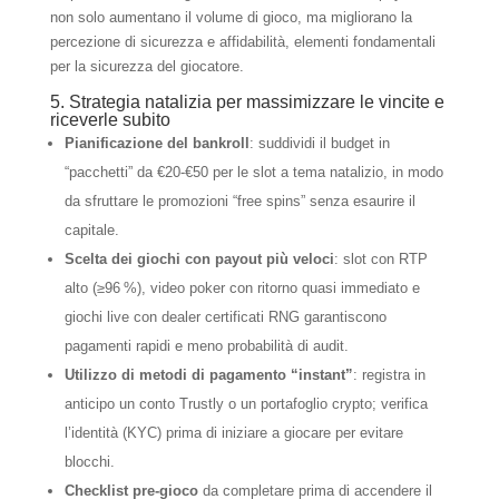
non solo aumentano il volume di gioco, ma migliorano la
percezione di sicurezza e affidabilità, elementi fondamentali
per la sicurezza del giocatore.
5. Strategia natalizia per massimizzare le vincite e
riceverle subito
Pianificazione del bankroll
: suddividi il budget in
“pacchetti” da €20‑€50 per le slot a tema natalizio, in modo
da sfruttare le promozioni “free spins” senza esaurire il
capitale.
Scelta dei giochi con payout più veloci
: slot con RTP
alto (≥96 %), video poker con ritorno quasi immediato e
giochi live con dealer certificati RNG garantiscono
pagamenti rapidi e meno probabilità di audit.
Utilizzo di metodi di pagamento “instant”
: registra in
anticipo un conto Trustly o un portafoglio crypto; verifica
l’identità (KYC) prima di iniziare a giocare per evitare
blocchi.
Checklist pre‑gioco
da completare prima di accendere il