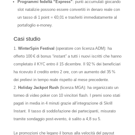
Programmi fedeltà “Express”
: punti accumulati giocando
slot natalizie possono essere convertiti in denaro reale con
un tasso di 1 point = €0,01 e trasferiti immediatamente al
portafoglio e‑money.
Casi studio
WinterSpin Festival
(operatore con licenza ADM): ha
offerto 100 € di bonus “instant” a tutti i nuovi iscritti che hanno
completato il KYC entro il 15 dicembre. Il 92 % dei beneficiari
ha ricevuto il credito entro 2 ore, con un aumento del 35 %
dei prelievi in tempo reale rispetto al mese precedente.
Holiday Jackpot Rush
(licenza MGA): ha organizzato un
torneo di video poker con 10 vincitori flash. I premi sono stati
pagati in media in 4 minuti grazie all’integrazione di Skrill
Instant. Il tasso di soddisfazione dei partecipanti, misurato
tramite sondaggio post‑evento, è salito a 4,8 su 5.
Le promozioni che legano il bonus alla velocità del payout