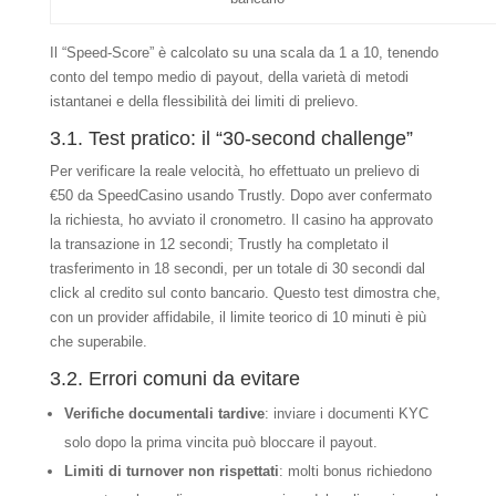
Il “Speed‑Score” è calcolato su una scala da 1 a 10, tenendo
conto del tempo medio di payout, della varietà di metodi
istantanei e della flessibilità dei limiti di prelievo.
3.1. Test pratico: il “30‑second challenge”
Per verificare la reale velocità, ho effettuato un prelievo di
€50 da SpeedCasino usando Trustly. Dopo aver confermato
la richiesta, ho avviato il cronometro. Il casino ha approvato
la transazione in 12 secondi; Trustly ha completato il
trasferimento in 18 secondi, per un totale di 30 secondi dal
click al credito sul conto bancario. Questo test dimostra che,
con un provider affidabile, il limite teorico di 10 minuti è più
che superabile.
3.2. Errori comuni da evitare
Verifiche documentali tardive
: inviare i documenti KYC
solo dopo la prima vincita può bloccare il payout.
Limiti di turnover non rispettati
: molti bonus richiedono