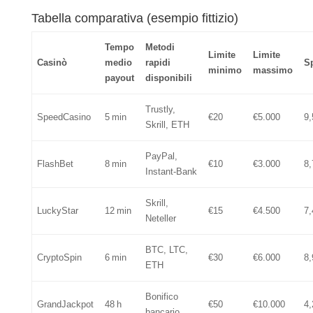
Tabella comparativa (esempio fittizio)
Tempo
Metodi
Limite
Limite
Casinò
medio
rapidi
S
minimo
massimo
payout
disponibili
Trustly,
SpeedCasino
5 min
€20
€5.000
9,
Skrill, ETH
PayPal,
FlashBet
8 min
€10
€3.000
8,
Instant‑Bank
Skrill,
LuckyStar
12 min
€15
€4.500
7,
Neteller
BTC, LTC,
CryptoSpin
6 min
€30
€6.000
8,
ETH
Bonifico
GrandJackpot
48 h
€50
€10.000
4,
bancario