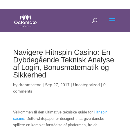
0814635337
info@octomate.co.za
Navigere Hitnspin Casino: En
Dybdegående Teknisk Analyse
af Login, Bonusmatematik og
Sikkerhed
by
dreamscene
|
Sep 27, 2017
|
Uncategorized
|
0
comments
Velkommen til den ultimative tekniske guide for
Hitnspin
casino
. Dette whitepaper er designet til at give danske
spillere en komplet forståelse af platformen, fra de