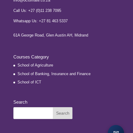
info@octomate.co.za
Call Us: +27 (0)11 238 7095
Whatsapp Us: +27 81 463 5337
61A George Road, Glen Austin AH, Midrand
Courses Category
School of Agriculture
School of Banking, Insurance and Finance
School of ICT
Search