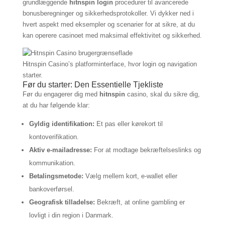
grundlæggende
hitnspin login
procedurer til avancerede
bonusberegninger og sikkerhedsprotokoller. Vi dykker ned i
hvert aspekt med eksempler og scenarier for at sikre, at du
kan operere casinoet med maksimal effektivitet og sikkerhed.
Hitnspin Casino’s platforminterface, hvor login og navigation
starter.
Før du starter: Den Essentielle Tjekliste
Før du engagerer dig med
hitnspin
casino, skal du sikre dig,
at du har følgende klar:
Gyldig identifikation:
Et pas eller kørekort til
kontoverifikation.
Aktiv e-mailadresse:
For at modtage bekræftelseslinks og
kommunikation.
Betalingsmetode:
Vælg mellem kort, e-wallet eller
bankoverførsel.
Geografisk tilladelse:
Bekræft, at online gambling er
lovligt i din region i Danmark.