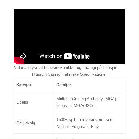
Videoanalyse af bonusmekanikker og strategi på Hitnspin.
Hitnspin Casino: Tekniske Specifikationer
Kategori
Detaljer
Maltese Gaming Authority (MGA) –
Licens
licens nr. MGA/B2C/…
1500+ spil fra leverandører som
Spiludvalg
NetEnt, Pragmatic Play