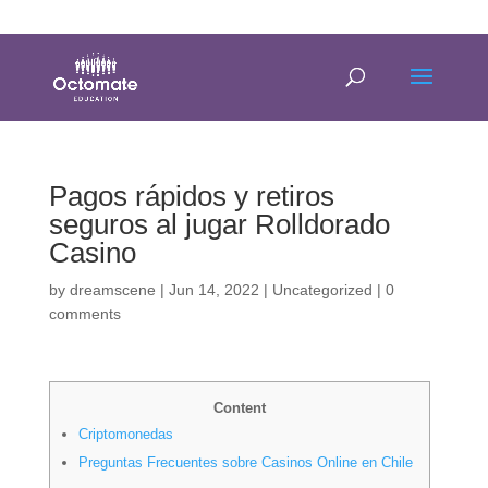
0814635337
info@octomate.co.za
Pagos rápidos y retiros
seguros al jugar Rolldorado
Casino
by
dreamscene
|
Jun 14, 2022
|
Uncategorized
|
0
comments
Content
Criptomonedas
Preguntas Frecuentes sobre Casinos Online en Chile