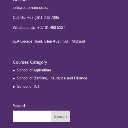
info@octomate.co.za
Call Us: +27 (0)11 238 7095
Whatsapp Us: +27 81 463 5337
61A George Road, Glen Austin AH, Midrand
Courses Category
School of Agriculture
School of Banking, Insurance and Finance
School of ICT
Search