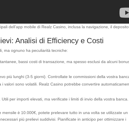
cipali dell’app mobile di Realz Casino, inclusa la navigazione, il deposito 
vi: Analisi di Efficiency e Costi
, ma ognuno ha peculiarità tecniche:
tantanee, bassi costi di transazione, ma spesso esclusi da alcuni bonu
vo più lunghi (3-5 giorni). Controllate le commissioni della vostra banc
i valori sono volatili. Realz Casino potrebbe convertire automaticamen
. Utili per importi elevati, ma verificate i limiti di invio della vostra banca.
e mensile è 10.000€, potete prelevare tutto in una volta se utilizzate un
cessari più prelievi suddivisi. Pianificate in anticipo per ottimizzare i