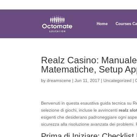
0814635337
info@octomate.co.za
Home
Courses Ca
Realz Casino: Manuale d
Matematiche, Setup App
by
dreamscene
|
Jun 11, 2017
|
Uncategorized
|
Benvenuti in questa esaustiva guida tecnica su R
selezione di giochi, incluse le avvincenti
realz slo
esigenti che desiderano padroneggiare ogni aspetto
sicurezza alla risoluzione avanzata dei problemi. 
Prima di Iniziare: Checklist