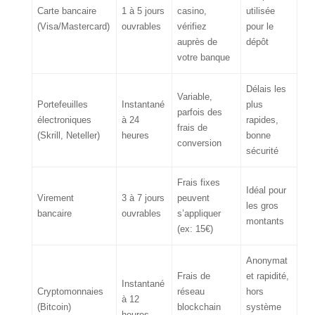
Carte bancaire
1 à 5 jours
casino,
utilisée
(Visa/Mastercard)
ouvrables
vérifiez
pour le
auprès de
dépôt
votre banque
Délais les
Variable,
Portefeuilles
Instantané
plus
parfois des
électroniques
à 24
rapides,
frais de
(Skrill, Neteller)
heures
bonne
conversion
sécurité
Frais fixes
Idéal pour
Virement
3 à 7 jours
peuvent
les gros
bancaire
ouvrables
s’appliquer
montants
(ex: 15€)
Anonymat
Frais de
et rapidité,
Instantané
Cryptomonnaies
réseau
hors
à 12
(Bitcoin)
blockchain
système
heures