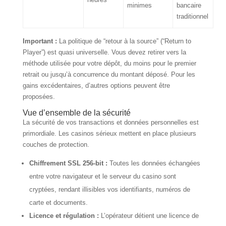
minimes
bancaire
traditionnel
Important :
La politique de “retour à la source” (“Return to
Player”) est quasi universelle. Vous devez retirer vers la
méthode utilisée pour votre dépôt, du moins pour le premier
retrait ou jusqu’à concurrence du montant déposé. Pour les
gains excédentaires, d’autres options peuvent être
proposées.
Vue d’ensemble de la sécurité
La sécurité de vos transactions et données personnelles est
primordiale. Les casinos sérieux mettent en place plusieurs
couches de protection.
Chiffrement SSL 256-bit :
Toutes les données échangées
entre votre navigateur et le serveur du casino sont
cryptées, rendant illisibles vos identifiants, numéros de
carte et documents.
Licence et régulation :
L’opérateur détient une licence de