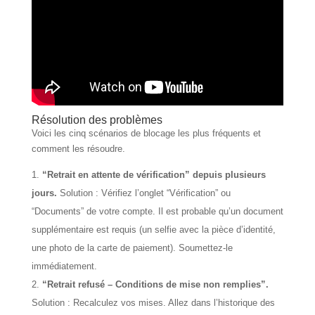
Résolution des problèmes
Voici les cinq scénarios de blocage les plus fréquents et
comment les résoudre.
“Retrait en attente de vérification” depuis plusieurs
jours.
Solution : Vérifiez l’onglet “Vérification” ou
“Documents” de votre compte. Il est probable qu’un document
supplémentaire est requis (un selfie avec la pièce d’identité,
une photo de la carte de paiement). Soumettez-le
immédiatement.
“Retrait refusé – Conditions de mise non remplies”.
Solution : Recalculez vos mises. Allez dans l’historique des