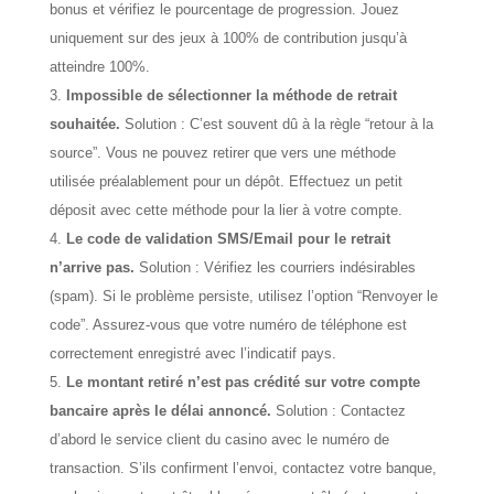
bonus et vérifiez le pourcentage de progression. Jouez
uniquement sur des jeux à 100% de contribution jusqu’à
atteindre 100%.
Impossible de sélectionner la méthode de retrait
souhaitée.
Solution : C’est souvent dû à la règle “retour à la
source”. Vous ne pouvez retirer que vers une méthode
utilisée préalablement pour un dépôt. Effectuez un petit
déposit avec cette méthode pour la lier à votre compte.
Le code de validation SMS/Email pour le retrait
n’arrive pas.
Solution : Vérifiez les courriers indésirables
(spam). Si le problème persiste, utilisez l’option “Renvoyer le
code”. Assurez-vous que votre numéro de téléphone est
correctement enregistré avec l’indicatif pays.
Le montant retiré n’est pas crédité sur votre compte
bancaire après le délai annoncé.
Solution : Contactez
d’abord le service client du casino avec le numéro de
transaction. S’ils confirment l’envoi, contactez votre banque,