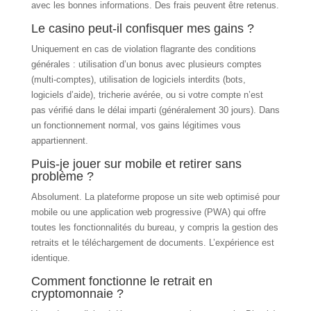
avec les bonnes informations. Des frais peuvent être retenus.
Le casino peut-il confisquer mes gains ?
Uniquement en cas de violation flagrante des conditions
générales : utilisation d’un bonus avec plusieurs comptes
(multi-comptes), utilisation de logiciels interdits (bots,
logiciels d’aide), tricherie avérée, ou si votre compte n’est
pas vérifié dans le délai imparti (généralement 30 jours). Dans
un fonctionnement normal, vos gains légitimes vous
appartiennent.
Puis-je jouer sur mobile et retirer sans
problème ?
Absolument. La plateforme propose un site web optimisé pour
mobile ou une application web progressive (PWA) qui offre
toutes les fonctionnalités du bureau, y compris la gestion des
retraits et le téléchargement de documents. L’expérience est
identique.
Comment fonctionne le retrait en
cryptomonnaie ?