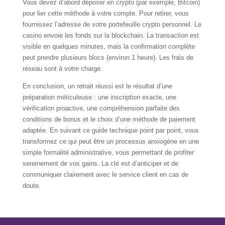
Vous devez d’abord déposer en crypto (par exemple, Bitcoin)
pour lier cette méthode à votre compte. Pour retirer, vous
fournissez l’adresse de votre portefeuille crypto personnel. Le
casino envoie les fonds sur la blockchain. La transaction est
visible en quelques minutes, mais la confirmation complète
peut prendre plusieurs blocs (environ 1 heure). Les frais de
réseau sont à votre charge.
En conclusion, un retrait réussi est le résultat d’une
préparation méticuleuse : une inscription exacte, une
vérification proactive, une compréhension parfaite des
conditions de bonus et le choix d’une méthode de paiement
adaptée. En suivant ce guide technique point par point, vous
transformez ce qui peut être un processus anxiogène en une
simple formalité administrative, vous permettant de profiter
sereinement de vos gains. La clé est d’anticiper et de
communiquer clairement avec le service client en cas de
doute.