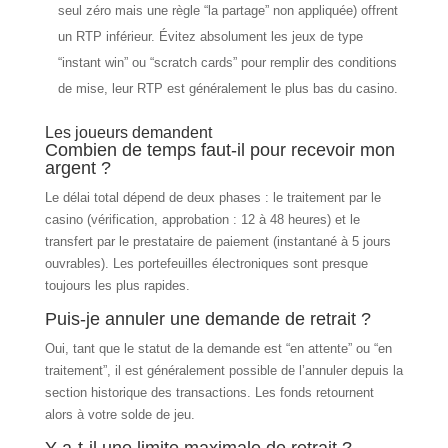
seul zéro mais une règle “la partage” non appliquée) offrent
un RTP inférieur. Évitez absolument les jeux de type
“instant win” ou “scratch cards” pour remplir des conditions
de mise, leur RTP est généralement le plus bas du casino.
Les joueurs demandent
Combien de temps faut-il pour recevoir mon
argent ?
Le délai total dépend de deux phases : le traitement par le
casino (vérification, approbation : 12 à 48 heures) et le
transfert par le prestataire de paiement (instantané à 5 jours
ouvrables). Les portefeuilles électroniques sont presque
toujours les plus rapides.
Puis-je annuler une demande de retrait ?
Oui, tant que le statut de la demande est “en attente” ou “en
traitement”, il est généralement possible de l’annuler depuis la
section historique des transactions. Les fonds retournent
alors à votre solde de jeu.