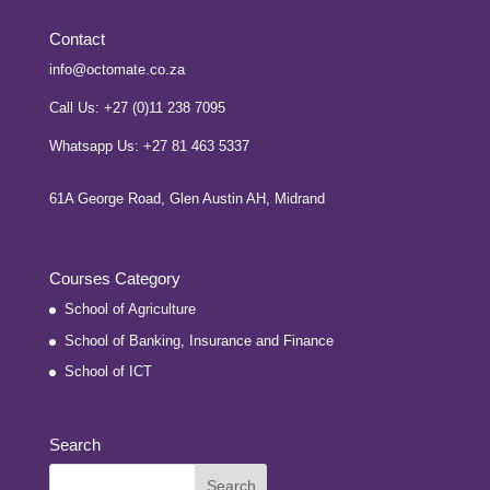
Contact
info@octomate.co.za
Call Us: +27 (0)11 238 7095
Whatsapp Us: +27 81 463 5337
61A George Road, Glen Austin AH, Midrand
Courses Category
School of Agriculture
School of Banking, Insurance and Finance
School of ICT
Search