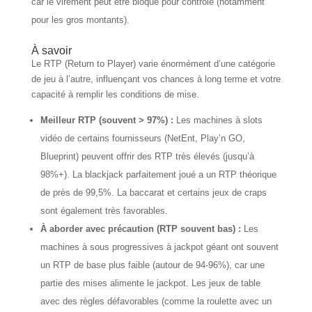
car le virement peut être bloqué pour contrôle (notamment
pour les gros montants).
À savoir
Le RTP (Return to Player) varie énormément d’une catégorie
de jeu à l’autre, influençant vos chances à long terme et votre
capacité à remplir les conditions de mise.
Meilleur RTP (souvent > 97%) :
Les machines à slots
vidéo de certains fournisseurs (NetEnt, Play’n GO,
Blueprint) peuvent offrir des RTP très élevés (jusqu’à
98%+). La blackjack parfaitement joué a un RTP théorique
de près de 99,5%. La baccarat et certains jeux de craps
sont également très favorables.
À aborder avec précaution (RTP souvent bas) :
Les
machines à sous progressives à jackpot géant ont souvent
un RTP de base plus faible (autour de 94-96%), car une
partie des mises alimente le jackpot. Les jeux de table
avec des règles défavorables (comme la roulette avec un