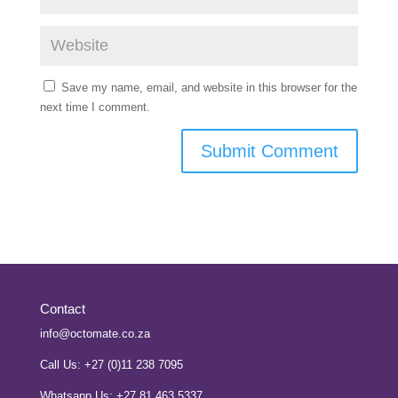
Save my name, email, and website in this browser for the
next time I comment.
Contact
info@octomate.co.za
Call Us: +27 (0)11 238 7095
Whatsapp Us: +27 81 463 5337