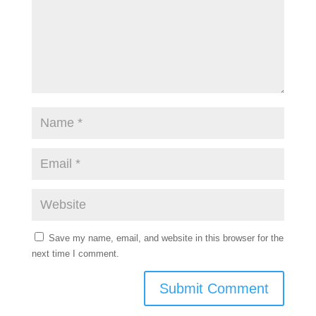
Save my name, email, and website in this browser for the
next time I comment.