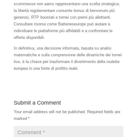
scommesse non aams rappresentano una scelta strategica:
la libertà regolamentare consente bonus di benvenuto più
generosi, RTP boostati e tornei con premi più allettanti.
Consultare risorse come Batterieseurope può aiutare a
individuare le piattaforme più affidabili e a confrontare le
offerte disponibili.
In definitiva, una decisione informata, basata su analisi
matematiche e sulla comprensione delle dinamiche dei tornei
live, è la chiave per trasformare il divertimento della roulette
europea in una fonte di profitto reale.
Submit a Comment
Your email address will not be published.
Required fields are
marked
*