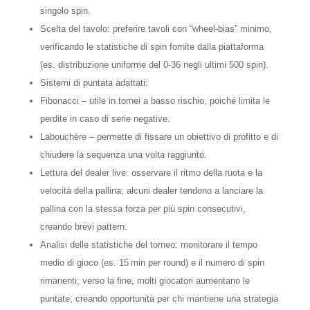
singolo spin.
Scelta del tavolo: preferire tavoli con “wheel‑bias” minimo,
verificando le statistiche di spin fornite dalla piattaforma
(es. distribuzione uniforme del 0‑36 negli ultimi 500 spin).
Sistemi di puntata adattati:
Fibonacci – utile in tornei a basso rischio, poiché limita le
perdite in caso di serie negative.
Labouchère – permette di fissare un obiettivo di profitto e di
chiudere la sequenza una volta raggiunto.
Lettura del dealer live: osservare il ritmo della ruota e la
velocità della pallina; alcuni dealer tendono a lanciare la
pallina con la stessa forza per più spin consecutivi,
creando brevi pattern.
Analisi delle statistiche del torneo: monitorare il tempo
medio di gioco (es. 15 min per round) e il numero di spin
rimanenti; verso la fine, molti giocatori aumentano le
puntate, creando opportunità per chi mantiene una strategia