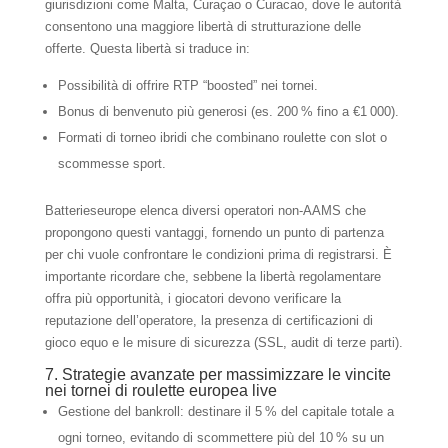
giurisdizioni come Malta, Curaçao o Curacao, dove le autorità
consentono una maggiore libertà di strutturazione delle
offerte. Questa libertà si traduce in:
Possibilità di offrire RTP “boosted” nei tornei.
Bonus di benvenuto più generosi (es. 200 % fino a €1 000).
Formati di torneo ibridi che combinano roulette con slot o
scommesse sport.
Batterieseurope elenca diversi operatori non‑AAMS che
propongono questi vantaggi, fornendo un punto di partenza
per chi vuole confrontare le condizioni prima di registrarsi. È
importante ricordare che, sebbene la libertà regolamentare
offra più opportunità, i giocatori devono verificare la
reputazione dell’operatore, la presenza di certificazioni di
gioco equo e le misure di sicurezza (SSL, audit di terze parti).
7. Strategie avanzate per massimizzare le vincite
nei tornei di roulette europea live
Gestione del bankroll: destinare il 5 % del capitale totale a
ogni torneo, evitando di scommettere più del 10 % su un