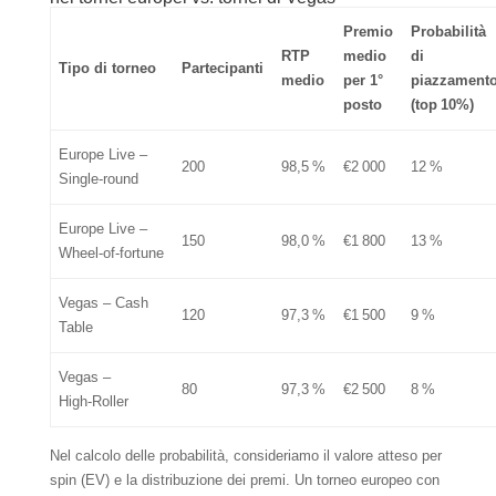
Premio
Probabilità
RTP
medio
di
Tipo di torneo
Partecipanti
medio
per 1°
piazzament
posto
(top 10%)
Europe Live –
200
98,5 %
€2 000
12 %
Single‑round
Europe Live –
150
98,0 %
€1 800
13 %
Wheel‑of‑fortune
Vegas – Cash
120
97,3 %
€1 500
9 %
Table
Vegas –
80
97,3 %
€2 500
8 %
High‑Roller
Nel calcolo delle probabilità, consideriamo il valore atteso per
spin (EV) e la distribuzione dei premi. Un torneo europeo con