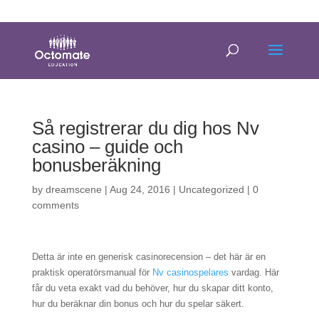
0814635337
info@octomate.co.za
Så registrerar du dig hos Nv
casino – guide och
bonusberäkning
by
dreamscene
|
Aug 24, 2016
|
Uncategorized
|
0
comments
Detta är inte en generisk casinorecension – det här är en
praktisk operatörsmanual för
Nv casinospelares
vardag. Här
får du veta exakt vad du behöver, hur du skapar ditt konto,
hur du beräknar din bonus och hur du spelar säkert.