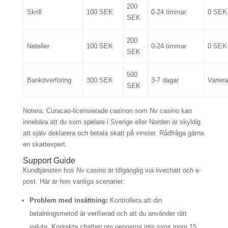
200
Skrill
100 SEK
0-24 timmar
0 SEK
SEK
200
Neteller
100 SEK
0-24 timmar
0 SEK
SEK
500
Banköverföring
300 SEK
3-7 dagar
Variera
SEK
Notera: Curacao-licensierade casinon som Nv casino kan
innebära att du som spelare i Sverige eller Norden är skyldig
att själv deklarera och betala skatt på vinster. Rådfråga gärna
en skattexpert.
Support Guide
Kundtjänsten hos Nv casino är tillgänglig via livechatt och e-
post. Här är fem vanliga scenarier:
Problem med insättning:
Kontrollera att din
betalningsmetod är verifierad och att du använder rätt
valuta. Kontakta chatten om pengarna inte syns inom 15