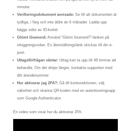
minuter.
Verifieringsdokument avvisade:
Se till att dokumenten är
tydliga, i färg och inte äldre än 6 månader. Ladda upp
bägge sidor av ID-kortet.
Glömt lösenord:
Använd “Glömt lösenord?”-länken på
inloggningssidan. En återställningslänk skickas till din e-
post.
Uttagsförfrågan väntar:
Uttag kan ta upp till 48 timmar att
behandla. Om det dröjer längre, kontakta supporten med
ditt ärendenummer.
Hur aktiverar jag 2FA?:
Gå till kontosektionen, välj
säkerhet och skanna QR-koden med en autentiseringsapp
som Google Authenticator.
En video som visar hur du aktiverar 2FA: