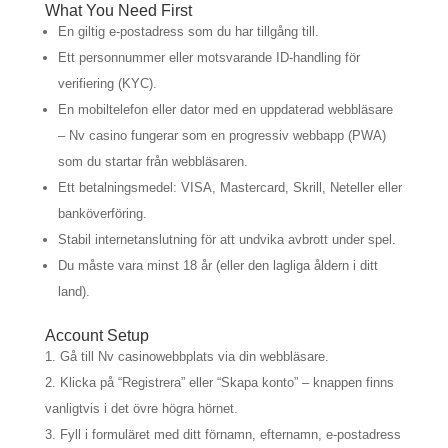
What You Need First
En giltig e-postadress som du har tillgång till.
Ett personnummer eller motsvarande ID-handling för
verifiering (KYC).
En mobiltelefon eller dator med en uppdaterad webbläsare
– Nv casino fungerar som en progressiv webbapp (PWA)
som du startar från webbläsaren.
Ett betalningsmedel: VISA, Mastercard, Skrill, Neteller eller
banköverföring.
Stabil internetanslutning för att undvika avbrott under spel.
Du måste vara minst 18 år (eller den lagliga åldern i ditt
land).
Account Setup
Gå till Nv casinowebbplats via din webbläsare.
Klicka på “Registrera” eller “Skapa konto” – knappen finns
vanligtvis i det övre högra hörnet.
Fyll i formuläret med ditt förnamn, efternamn, e-postadress