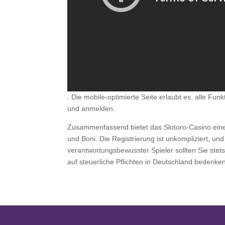
. Die mobile-optimierte Seite erlaubt es, alle F
und anmelden.
Zusammenfassend bietet das Slotoro-Casino einen
und Boni. Die Registrierung ist unkompliziert, un
verantwortungsbewusster Spieler sollten Sie ste
auf steuerliche Pflichten in Deutschland bedenken.