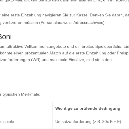
ngs-E-Mail. Klicken Sie auf den darin enthaltenen Link, um Ihr Konto 
r eine erste Einzahlung navigieren Sie zur Kasse. Denken Sie daran, d
ig verifizieren müssen (Personalausweis, Adressnachweis).
Boni
m attraktive Willkommensangebote und ein breites Spieleportfolio. Ei
önnte einen prozentualen Match auf die erste Einzahlung oder Freisp
zanforderungen (WR) und maximale Einsätze, sind stets den
er typischen Merkmale:
Wichtige zu prüfende Bedingung
eispiele
Umsatzanforderung (z.B. 30x B + E)