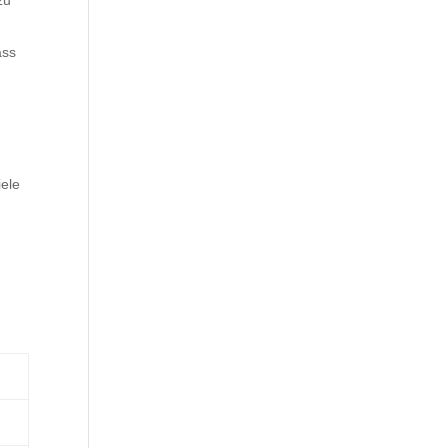
zu
ass
n
iele