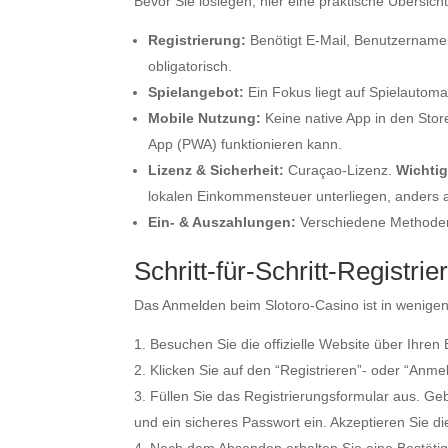
Bevor Sie loslegen, hier eine praktische Übersich
Registrierung:
Benötigt E-Mail, Benutzernamen 
obligatorisch.
Spielangebot:
Ein Fokus liegt auf Spielautoma
Mobile Nutzung:
Keine native App in den Stor
App (PWA) funktionieren kann.
Lizenz & Sicherheit:
Curaçao-Lizenz.
Wichtig
lokalen Einkommensteuer unterliegen, anders al
Ein- & Auszahlungen:
Verschiedene Methoden 
Schritt-für-Schritt-Registrie
Das Anmelden beim Slotoro-Casino ist in wenigen 
Besuchen Sie die offizielle Website über Ihren
Klicken Sie auf den “Registrieren”- oder “Anmel
Füllen Sie das Registrierungsformular aus. G
und ein sicheres Passwort ein. Akzeptieren Sie di