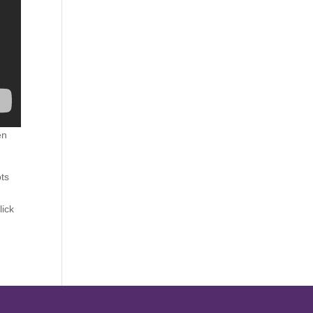
en
ots
lick