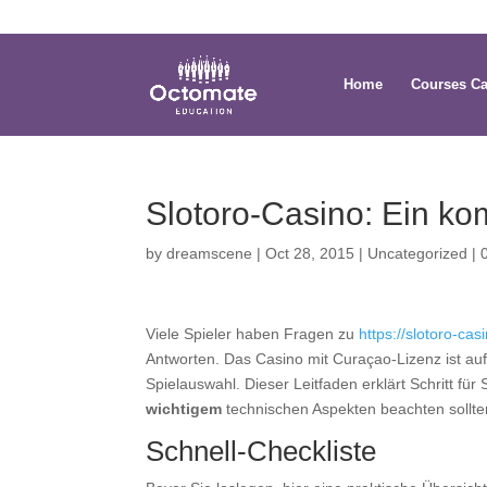
0814635337
info@octomate.co.za
Home
Courses Ca
Slotoro-Casino: Ein kom
by
dreamscene
|
Oct 28, 2015
|
Uncategorized
|
Viele Spieler haben Fragen zu
https://slotoro-cas
Antworten. Das Casino mit Curaçao-Lizenz ist auf
Spielauswahl. Dieser Leitfaden erklärt Schritt für 
wichtigem
technischen Aspekten beachten sollte
Schnell-Checkliste