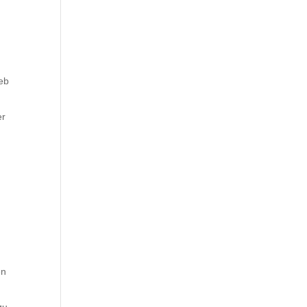
Web
er
en