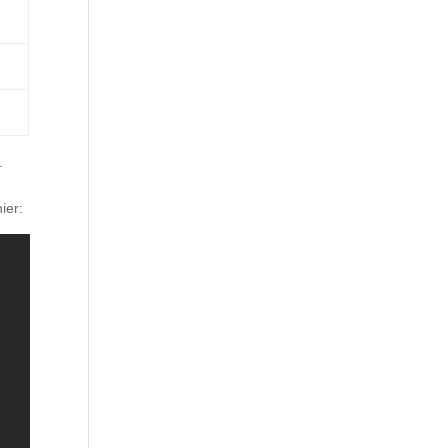
.
ier: