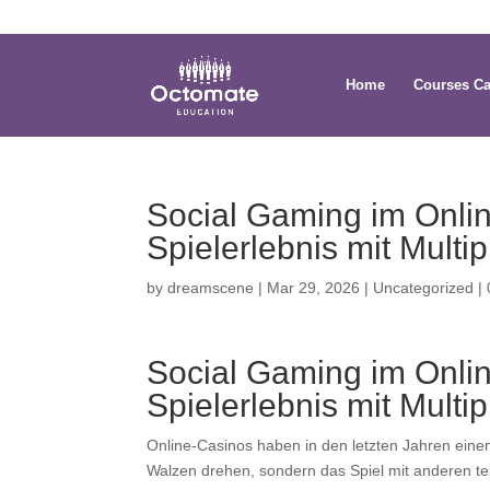
0814635337
info@octomate.co.za
Home
Courses Ca
Social Gaming im Onli
Spielerlebnis mit Multip
by
dreamscene
|
Mar 29, 2026
|
Uncategorized
|
Social Gaming im Onli
Spielerlebnis mit Multip
Online‑Casinos haben in den letzten Jahren einen
Walzen drehen, sondern das Spiel mit anderen tei