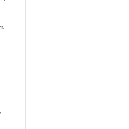
rn,
n