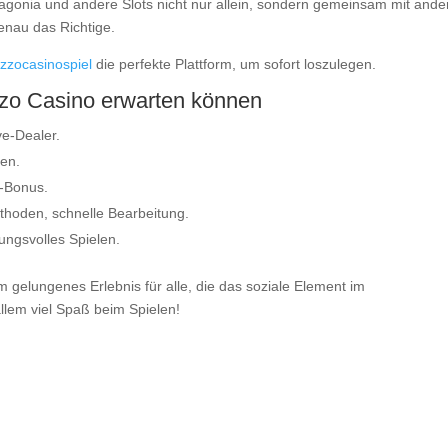
gonia und andere Slots nicht nur allein, sondern gemeinsam mit ande
enau das Richtige.
izzocasinospiel
die perfekte Plattform, um sofort loszulegen.
zzo Casino erwarten können
ve‑Dealer.
ten.
t‑Bonus.
hoden, schnelle Bearbeitung.
ungsvolles Spielen.
m gelungenes Erlebnis für alle, die das soziale Element im
allem viel Spaß beim Spielen!