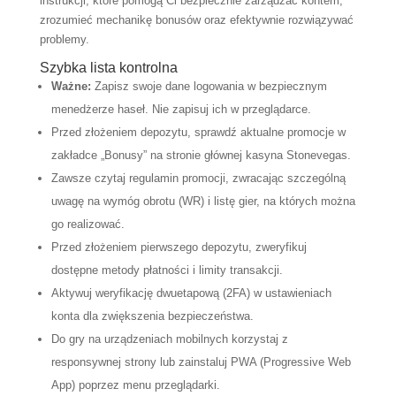
instrukcji, które pomogą Ci bezpiecznie zarządzać kontem,
zrozumieć mechanikę bonusów oraz efektywnie rozwiązywać
problemy.
Szybka lista kontrolna
Ważne:
Zapisz swoje dane logowania w bezpiecznym
menedżerze haseł. Nie zapisuj ich w przeglądarce.
Przed złożeniem depozytu, sprawdź aktualne promocje w
zakładce „Bonusy” na stronie głównej kasyna Stonevegas.
Zawsze czytaj regulamin promocji, zwracając szczególną
uwagę na wymóg obrotu (WR) i listę gier, na których można
go realizować.
Przed złożeniem pierwszego depozytu, zweryfikuj
dostępne metody płatności i limity transakcji.
Aktywuj weryfikację dwuetapową (2FA) w ustawieniach
konta dla zwiększenia bezpieczeństwa.
Do gry na urządzeniach mobilnych korzystaj z
responsywnej strony lub zainstaluj PWA (Progressive Web
App) poprzez menu przeglądarki.