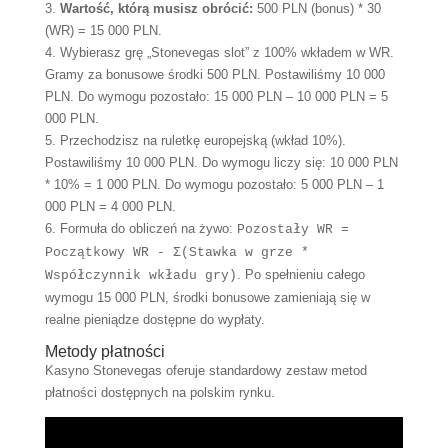
3.
Wartość, którą musisz obrócić:
500 PLN (bonus) * 30
(WR) = 15 000 PLN.
4. Wybierasz grę „Stonevegas slot” z 100% wkładem w WR.
Gramy za bonusowe środki 500 PLN. Postawiliśmy 10 000
PLN. Do wymogu pozostało: 15 000 PLN – 10 000 PLN = 5
000 PLN.
5. Przechodzisz na ruletkę europejską (wkład 10%).
Postawiliśmy 10 000 PLN. Do wymogu liczy się: 10 000 PLN
* 10% = 1 000 PLN. Do wymogu pozostało: 5 000 PLN – 1
000 PLN = 4 000 PLN.
6. Formuła do obliczeń na żywo:
Pozostały WR =
Początkowy WR - Σ(Stawka w grze *
. Po spełnieniu całego
Współczynnik wkładu gry)
wymogu 15 000 PLN, środki bonusowe zamieniają się w
realne pieniądze dostępne do wypłaty.
Metody płatności
Kasyno Stonevegas oferuje standardowy zestaw metod
płatności dostępnych na polskim rynku.