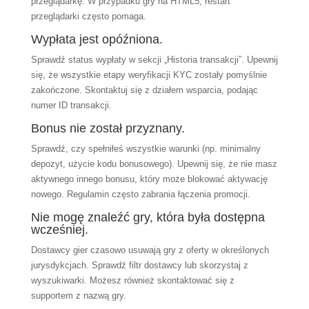
przeglądarkę. W przypadku gry na HTML5, restart
przeglądarki często pomaga.
Wypłata jest opóźniona.
Sprawdź status wypłaty w sekcji „Historia transakcji”. Upewnij
się, że wszystkie etapy weryfikacji KYC zostały pomyślnie
zakończone. Skontaktuj się z działem wsparcia, podając
numer ID transakcji.
Bonus nie został przyznany.
Sprawdź, czy spełniłeś wszystkie warunki (np. minimalny
depozyt, użycie kodu bonusowego). Upewnij się, że nie masz
aktywnego innego bonusu, który może blokować aktywację
nowego. Regulamin często zabrania łączenia promocji.
Nie mogę znaleźć gry, która była dostępna
wcześniej.
Dostawcy gier czasowo usuwają gry z oferty w określonych
jurysdykcjach. Sprawdź filtr dostawcy lub skorzystaj z
wyszukiwarki. Możesz również skontaktować się z
supportem z nazwą gry.