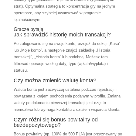
strat). Optymalna strategia to koncentracja gry na jednym
operatorze, aby szybciej awansować w programie
lojalnościowym.
Gracze pytają
Jak sprawdzić historię moich transakcji?
Po zalogowaniu się na swoje konto, przejdź do sekcji „Kasa”
lub „Moje konto”, a następnie znajdź zakładkę „Historia
transakcji”, „Historia konta” lub podobną. Możesz tam
filtrować operacje według daty, typu (wpłata/wypłata) i
statusu.
Czy można zmienić walutę konta?
Waluta konta jest zazwyczaj ustalana podczas rejestracji i
powiązana z krajem pochodzenia podanym w profilu. Zmiana
waluty po dokonaniu pierwszej transakcji jest często
niemożliwa lub wymaga kontaktu z działem wsparcia klienta.
Czym różni się bonus powitalny od
bezdepozytowego?
Bonus powitalny (np. 100% do 500 PLN) jest przyznawany po