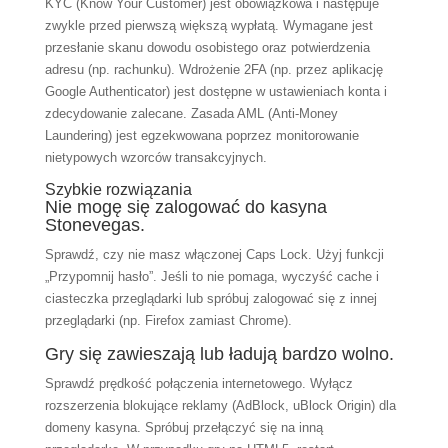
KYC (Know Your Customer) jest obowiązkowa i następuje
zwykle przed pierwszą większą wypłatą. Wymagane jest
przesłanie skanu dowodu osobistego oraz potwierdzenia
adresu (np. rachunku). Wdrożenie 2FA (np. przez aplikację
Google Authenticator) jest dostępne w ustawieniach konta i
zdecydowanie zalecane. Zasada AML (Anti-Money
Laundering) jest egzekwowana poprzez monitorowanie
nietypowych wzorców transakcyjnych.
Szybkie rozwiązania
Nie mogę się zalogować do kasyna
Stonevegas.
Sprawdź, czy nie masz włączonej Caps Lock. Użyj funkcji
„Przypomnij hasło”. Jeśli to nie pomaga, wyczyść cache i
ciasteczka przeglądarki lub spróbuj zalogować się z innej
przeglądarki (np. Firefox zamiast Chrome).
Gry się zawieszają lub ładują bardzo wolno.
Sprawdź prędkość połączenia internetowego. Wyłącz
rozszerzenia blokujące reklamy (AdBlock, uBlock Origin) dla
domeny kasyna. Spróbuj przełączyć się na inną