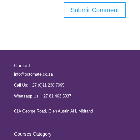
Contact
info@octomate.co.za
Call Us: +27 (0)11 238 7095
Whatsapp Us: +27 81 463 5337
61A George Road, Glen Austin AH, Midrand
Courses Category