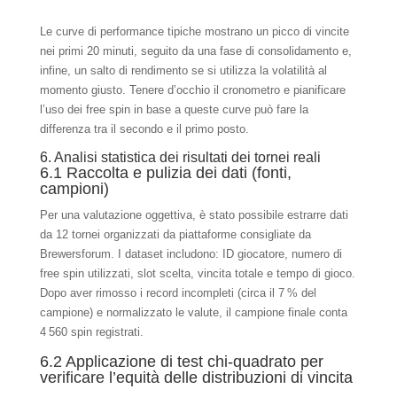
Le curve di performance tipiche mostrano un picco di vincite
nei primi 20 minuti, seguito da una fase di consolidamento e,
infine, un salto di rendimento se si utilizza la volatilità al
momento giusto. Tenere d’occhio il cronometro e pianificare
l’uso dei free spin in base a queste curve può fare la
differenza tra il secondo e il primo posto.
6. Analisi statistica dei risultati dei tornei reali
6.1 Raccolta e pulizia dei dati (fonti,
campioni)
Per una valutazione oggettiva, è stato possibile estrarre dati
da 12 tornei organizzati da piattaforme consigliate da
Brewersforum. I dataset includono: ID giocatore, numero di
free spin utilizzati, slot scelta, vincita totale e tempo di gioco.
Dopo aver rimosso i record incompleti (circa il 7 % del
campione) e normalizzato le valute, il campione finale conta
4 560 spin registrati.
6.2 Applicazione di test chi‑quadrato per
verificare l’equità delle distribuzioni di vincita