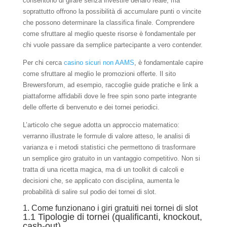
consentono di girare senza investire denaro reale, ma
soprattutto offrono la possibilità di accumulare punti o vincite
che possono determinare la classifica finale. Comprendere
come sfruttare al meglio queste risorse è fondamentale per
chi vuole passare da semplice partecipante a vero contender.
Per chi cerca
casino sicuri non AAMS
, è fondamentale capire
come sfruttare al meglio le promozioni offerte. Il sito
Brewersforum, ad esempio, raccoglie guide pratiche e link a
piattaforme affidabili dove le free spin sono parte integrante
delle offerte di benvenuto e dei tornei periodici.
L’articolo che segue adotta un approccio matematico:
verranno illustrate le formule di valore atteso, le analisi di
varianza e i metodi statistici che permettono di trasformare
un semplice giro gratuito in un vantaggio competitivo. Non si
tratta di una ricetta magica, ma di un toolkit di calcoli e
decisioni che, se applicato con disciplina, aumenta le
probabilità di salire sul podio dei tornei di slot.
1. Come funzionano i giri gratuiti nei tornei di slot
1.1 Tipologie di tornei (qualificanti, knockout,
cash‑out)