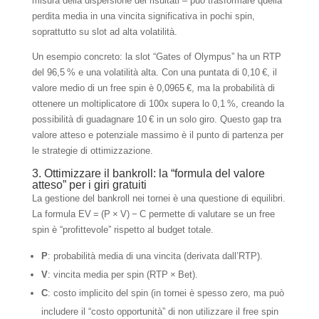
misura della dispersione dei risultati – può trasformare quella
perdita media in una vincita significativa in pochi spin,
soprattutto su slot ad alta volatilità.
Un esempio concreto: la slot “Gates of Olympus” ha un RTP
del 96,5 % e una volatilità alta. Con una puntata di 0,10 €, il
valore medio di un free spin è 0,0965 €, ma la probabilità di
ottenere un moltiplicatore di 100x supera lo 0,1 %, creando la
possibilità di guadagnare 10 € in un solo giro. Questo gap tra
valore atteso e potenziale massimo è il punto di partenza per
le strategie di ottimizzazione.
3. Ottimizzare il bankroll: la “formula del valore
atteso” per i giri gratuiti
La gestione del bankroll nei tornei è una questione di equilibri.
La formula EV = (P × V) − C permette di valutare se un free
spin è “profittevole” rispetto al budget totale.
P
: probabilità media di una vincita (derivata dall’RTP).
V
: vincita media per spin (RTP × Bet).
C
: costo implicito del spin (in tornei è spesso zero, ma può
includere il “costo opportunità” di non utilizzare il free spin