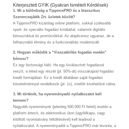
Kiterjesztett GYIK (Gyakran Ismételt Kérdések)
1. Mi a különbség a TippmixPRO és a klasszikus
Szerencsejáték Zrt. üzletek között?
A TippmixPRO kizárólag online platform, sokkal szélesebb
sport- és speciális fogadási kínálattal, valamint digitális
bónuszokkal és promóciókkal. Az alaplicensz ugyanaz, de a
felhasználói élmény és a funkcionalitás modernizált.
2. Hogyan működik a “Visszatérítés fogadás esetén”
bónusz?
Ez egy biztonsági háló. Ha egy kiválasztott fogadásod
veszít, a téted egy részét (pl. 50%-át) visszakapod fogadási
kredit formájában. Ez a kredit általában saját fogadási
követelménnyel rendelkezik (pl. 1x), mielőtt kivehetővé válna.
3. Mi történik, ha nyereményadó nyilatkozatot kell
tennem?
Nagyobb nyeremények (jelenleg 500.000 Ft felett) esetén a
platform értesít, és elektronikus úton (ügyfélkapu, vagy
kitöltött nyomtatvány feltöltésével) kell leadnod a
nyilatkozatot. A nyereményadót a TippmixPRO már levonta, a