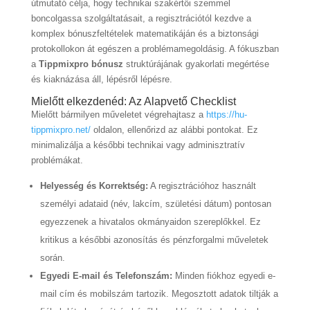
útmutató célja, hogy technikai szakértői szemmel
boncolgassa szolgáltatásait, a regisztrációtól kezdve a
komplex bónuszfeltételek matematikáján és a biztonsági
protokollokon át egészen a problémamegoldásig. A fókuszban
a
Tippmixpro bónusz
struktúrájának gyakorlati megértése
és kiaknázása áll, lépésről lépésre.
Mielőtt elkezdenéd: Az Alapvető Checklist
Mielőtt bármilyen műveletet végrehajtasz a
https://hu-
tippmixpro.net/
oldalon, ellenőrizd az alábbi pontokat. Ez
minimalizálja a későbbi technikai vagy adminisztratív
problémákat.
Helyesség és Korrektség:
A regisztrációhoz használt
személyi adataid (név, lakcím, születési dátum) pontosan
egyezzenek a hivatalos okmányaidon szereplőkkel. Ez
kritikus a későbbi azonosítás és pénzforgalmi műveletek
során.
Egyedi E-mail és Telefonszám:
Minden fiókhoz egyedi e-
mail cím és mobilszám tartozik. Megosztott adatok tiltják a