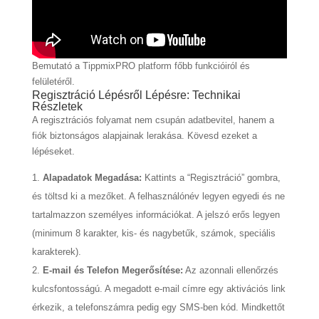
Bemutató a TippmixPRO platform főbb funkcióiról és
felületéről.
Regisztráció Lépésről Lépésre: Technikai
Részletek
A regisztrációs folyamat nem csupán adatbevitel, hanem a
fiók biztonságos alapjainak lerakása. Kövesd ezeket a
lépéseket.
Alapadatok Megadása:
Kattints a “Regisztráció” gombra,
és töltsd ki a mezőket. A felhasználónév legyen egyedi és ne
tartalmazzon személyes információkat. A jelszó erős legyen
(minimum 8 karakter, kis- és nagybetűk, számok, speciális
karakterek).
E-mail és Telefon Megerősítése:
Az azonnali ellenőrzés
kulcsfontosságú. A megadott e-mail címre egy aktivációs link
érkezik, a telefonszámra pedig egy SMS-ben kód. Mindkettőt