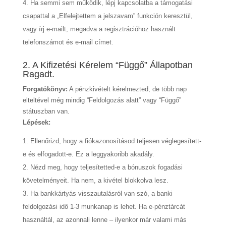
Ha semmi sem működik, lépj kapcsolatba a támogatási
csapattal a „Elfelejtettem a jelszavam” funkción keresztül,
vagy írj e-mailt, megadva a regisztrációhoz használt
telefonszámot és e-mail címet.
2. A Kifizetési Kérelem “Függő” Állapotban
Ragadt.
Forgatókönyv:
A pénzkivételt kérelmezted, de több nap
elteltével még mindig “Feldolgozás alatt” vagy “Függő”
státuszban van.
Lépések:
Ellenőrizd, hogy a fiókazonosításod teljesen véglegesített-
e és elfogadott-e. Ez a leggyakoribb akadály.
Nézd meg, hogy teljesítetted-e a bónuszok fogadási
követelményeit. Ha nem, a kivétel blokkolva lesz.
Ha bankkártyás visszautalásról van szó, a banki
feldolgozási idő 1-3 munkanap is lehet. Ha e-pénztárcát
használtál, az azonnali lenne – ilyenkor már valami más