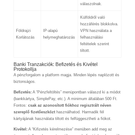
válaszolnak.
Külföldről való
hozzáférés blokkolva.
Földrajzi
IP-alapú
VPN használata a
Korlátozás
helymeghatározás
felhasználási
feltételek szerint
tiltott.
Banki Tranzakciók: Befizetés és Kivétel
Protokollja
A pénzforgalom a platform magja. Minden lépés naplózott és
biztonságos.
Befizetés:
A “Pénzfeltöltés” menüpontban válaszd ki a módot
(bankkártya, SimplePay, etc.). A minimum általában 500 Ft.
Fontos:
csak az azonosított fiókhoz regisztrált néven
szereplő fizetőeszközt
használhatod. Harmadik fél
kártyájának használata tiltott és felfüggesztheti a fiókot.
Kivétel:
A “Kifizetés kérelmezése” menüben add meg az