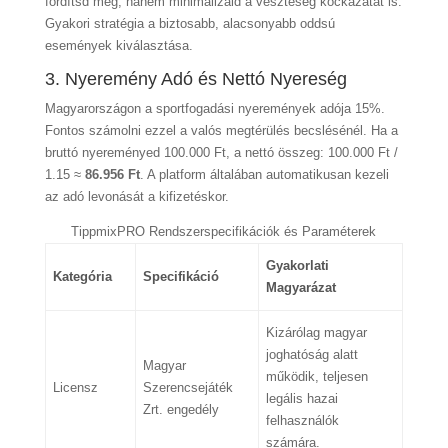
fordítsd meg, hanem minimalizáld a veszteség kockázatát is.
Gyakori stratégia a biztosabb, alacsonyabb oddsú
események kiválasztása.
3. Nyeremény Adó és Nettó Nyereség
Magyarországon a sportfogadási nyeremények adója 15%.
Fontos számolni ezzel a valós megtérülés becslésénél. Ha a
bruttó nyereményed 100.000 Ft, a nettó összeg: 100.000 Ft /
1.15 ≈
86.956 Ft
. A platform általában automatikusan kezeli
az adó levonását a kifizetéskor.
TippmixPRO Rendszerspecifikációk és Paraméterek
Gyakorlati
Kategória
Specifikáció
Magyarázat
Kizárólag magyar
joghatóság alatt
Magyar
működik, teljesen
Licensz
Szerencsejáték
legális hazai
Zrt. engedély
felhasználók
számára.