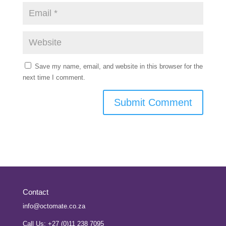
Save my name, email, and website in this browser for the
next time I comment.
Contact
info@octomate.co.za
Call Us: +27 (0)11 238 7095