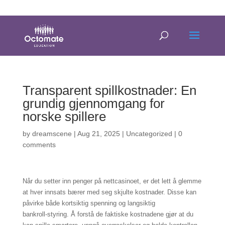
0814635337
info@octomate.co.za
Transparent spillkostnader: En
grundig gjennomgang for
norske spillere
by
dreamscene
|
Aug 21, 2025
|
Uncategorized
|
0
comments
Når du setter inn penger på nettcasinoet, er det lett å glemme
at hver innsats bærer med seg skjulte kostnader. Disse kan
påvirke både kortsiktig spenning og langsiktig
bankroll‑styring. Å forstå de faktiske kostnadene gjør at du