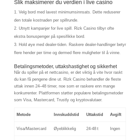
Slik maksimerer du verdien i live casino
Velg bord med lavest minimumsinnsats. Dette reduserer
den totale kostnaden per spillrunde.
Utnytt kampanjer for live spill. Rizk Casino tilbyr ofte
ekstra bonuspenger på spesifikke bord.
Hold øye med dealer‑tiden. Raskere dealer‑handlinger betyr
flere hender per time og dermed flere muligheter til å vinne.
Betalingsmetoder, uttakshastighet og sikkerhet
Når du spiller på et nettcasino, er det viktig å vite hvor raskt
du kan få pengene dine ut. Rizk Casino behandler de fleste
uttak innen 24–48 timer, noe som er raskere enn mange
konkurrenter. Plattformen støtter populære betalingsmetoder
som Visa, Mastercard, Trustly og kryptovalutaer.
Metode
Innskuddstid
Uttakstid
Avgift
Visa/Mastercard
Øyeblikkelig
24‑48 t
Ingen