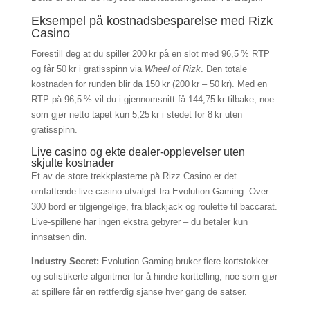
Eksempel på kostnadsbesparelse med Rizk
Casino
Forestill deg at du spiller 200 kr på en slot med 96,5 % RTP
og får 50 kr i gratisspinn via
Wheel of Rizk
. Den totale
kostnaden for runden blir da 150 kr (200 kr – 50 kr). Med en
RTP på 96,5 % vil du i gjennomsnitt få 144,75 kr tilbake, noe
som gjør netto tapet kun 5,25 kr i stedet for 8 kr uten
gratisspinn.
Live casino og ekte dealer‑opplevelser uten
skjulte kostnader
Et av de store trekkplasterne på Rizz Casino er det
omfattende live casino‑utvalget fra Evolution Gaming. Over
300 bord er tilgjengelige, fra blackjack og roulette til baccarat.
Live‑spillene har ingen ekstra gebyrer – du betaler kun
innsatsen din.
Industry Secret:
Evolution Gaming bruker flere kortstokker
og sofistikerte algoritmer for å hindre korttelling, noe som gjør
at spillere får en rettferdig sjanse hver gang de satser.